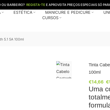
O OU BARBEIRO?
REGISTA-TE
E APROVEITA PREÇOS ESPECIAIS SÓ PARA
A
ESTÉTICA
MANICURE E PEDICURE
UN
CURSOS
th 5.1 5A 100ml
Tinta Cabe
100ml
€
14,66
€
Uma co
totalm
formul