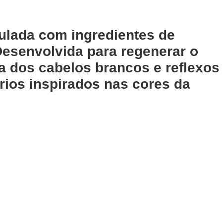
ulada com ingredientes de
 Desenvolvida para regenerar o
a dos cabelos brancos e reflexos
rios inspirados nas cores da
Adicionar
te 40
Fluido Curl Definer
 1000ml
Previa 200ml