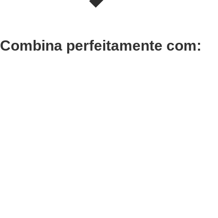
Combina perfeitamente com:
Adicionar
Adicionar
Termix Plus Escova
Termix
Cabelos Grossos 32mm
Cabelo
€
21,03
€
16,30
Iva Inc.
Iva In
Adicionar
Adicionar