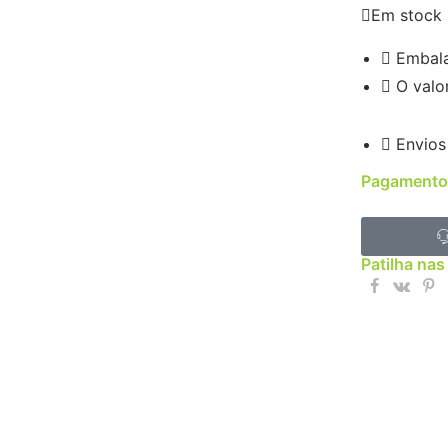
Em stock
Embal
O valo
Envios
Pagamento
Patilha nas