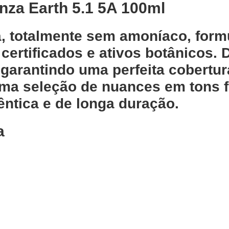
nza Earth 5.1 5A 100ml
a, totalmente sem amoníaco, form
 certificados e ativos botânicos.
garantindo uma perfeita cobertur
ma seleção de nuances em tons f
ntica e de longa duração.
a
Adicionar
colorante Azul
Emulsão Oxidan
500gr.
Volumes Previa