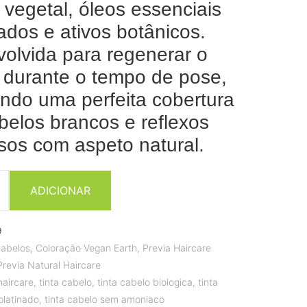
 vegetal, óleos essenciais
cados e ativos botânicos.
olvida para regenerar o
 durante o tempo de pose,
indo uma perfeita cobertura
belos brancos e reflexos
sos com aspeto natural.
ADICIONAR
9
abelos
,
Coloração Vegan Earth
,
Previa Haircare
Previa Natural Haircare
haircare
,
tinta cabelo
,
tinta cabelo biologica
,
tinta
platinado
,
tinta cabelo sem amoniaco