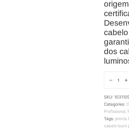
origem
certifi
Desenv
cabelo
garant
dos ca
lumino
SKU:
103110
Categories:
C
Profissional
,
Tags:
previa 
cabelo louro 