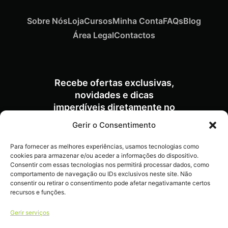
Sobre Nós
Loja
Cursos
Minha Conta
FAQs
Blog
Área Legal
Contactos
ADICIONAR
Recebe ofertas exclusivas,
novidades e dicas
imperdíveis diretamente no
Termix Soft Escova Cabelos Finos 17mm
€
15,87
Iva Inc.
teu e-mail.
Gerir o Consentimento
Para fornecer as melhores experiências, usamos tecnologias como
cookies para armazenar e/ou aceder a informações do dispositivo.
Consentir com essas tecnologias nos permitirá processar dados, como
comportamento de navegação ou IDs exclusivos neste site. Não
consentir ou retirar o consentimento pode afetar negativamante certos
recursos e funções.
Livro de reclamações
Gerir serviços