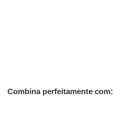
ADICIONAR
Condicionador After Color Keeping Previa 200ml
€
28,60
Iva Inc.
Combina perfeitamente com:
Save