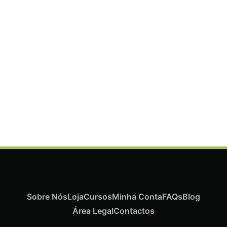
ADICIONAR
Termix Plus Escova Cabelos Grossos 32mm
€
21,03
Iva Inc.
Sobre Nós
Loja
Cursos
Minha Conta
FAQs
Blog
Área Legal
Contactos