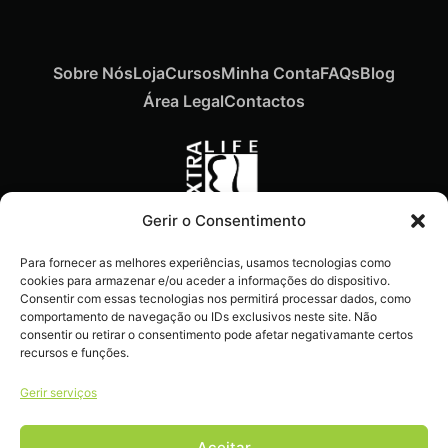
Sobre Nós
Loja
Cursos
Minha Conta
FAQs
Blog
Área Legal
Contactos
Gerir o Consentimento
Recebe ofertas exclusivas,
Para fornecer as melhores experiências, usamos tecnologias como
novidades e dicas
cookies para armazenar e/ou aceder a informações do dispositivo.
imperdíveis diretamente no
Consentir com essas tecnologias nos permitirá processar dados, como
comportamento de navegação ou IDs exclusivos neste site. Não
teu e-mail.
consentir ou retirar o consentimento pode afetar negativamante certos
recursos e funções.
Gerir serviços
Aceitar