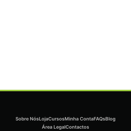
ADICIONAR
Termix Plus Escova Cabelos Grossos 32mm
€
21,03
Iva Inc.
Sobre Nós
Loja
Cursos
Minha Conta
FAQs
Blog
Área Legal
Contactos