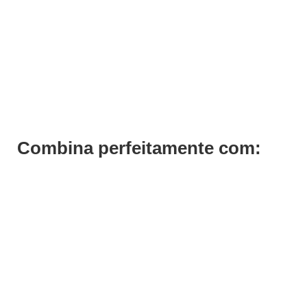
Dipping Powder Color DP5 Andreia 10g
€
10,49
Iva Inc.
Combina perfeitamente com: