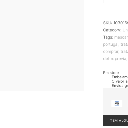
SKU:
103016
Category:
Un
Tags:
mascar
portugal
,
tra
comprar
,
tra
detox previa
Em stock
Embalam
O valor 
Envios g
TEM ALG