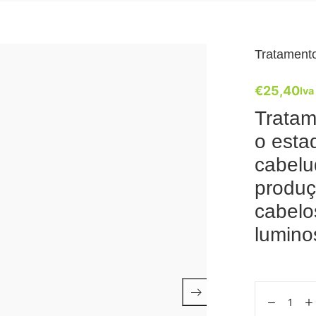
Tratamento
€
25,40
Iva
Tratam
o esta
cabelu
produç
cabelo
lumino