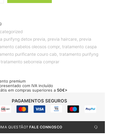
9
categorized
a purifyng detox previa
,
previa haircare
,
previa
tamento cabelos oleosos compr
,
tratamento caspa
tamento purificante couro cab
,
tratamento purifyng
,
tratamento seborreia comprar
ento premium
apresentado com IVA incluído
rátis em compras superiores a
50€>
PAGAMENTOS SEGUROS
UMA QUESTÃO?
FALE CONNOSCO