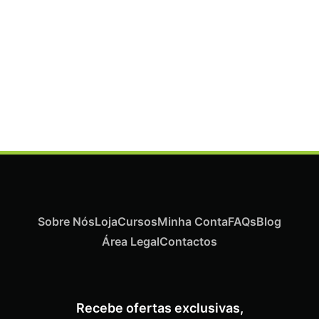
Termix Plus Escova Cabelos Grossos 32mm
€
19,07
Iva Inc.
Sobre Nós
Loja
Cursos
Minha Conta
FAQs
Blog
Área Legal
Contactos
Recebe ofertas exclusivas,