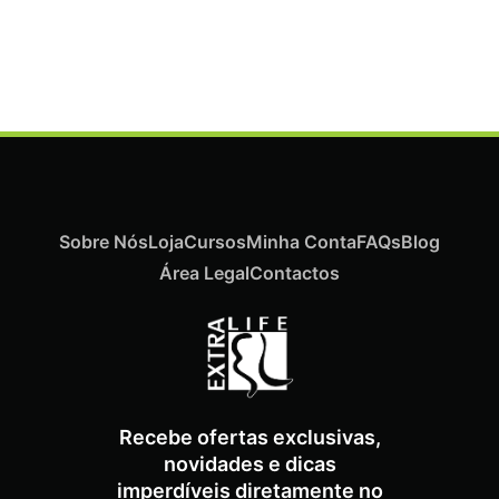
Termix Plus Escova Cabelos Grossos 32mm
€
21,03
Iva Inc.
Sobre Nós
Loja
Cursos
Minha Conta
FAQs
Blog
Área Legal
Contactos
Recebe ofertas exclusivas,
novidades e dicas
imperdíveis diretamente no