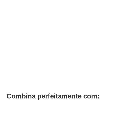
ADICIONAR
Verniz Andreia 029
€
3,19
Iva Inc.
Combina perfeitamente com: