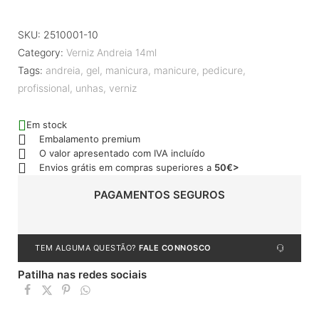
SKU:
2510001-10
Category:
Verniz Andreia 14ml
Tags:
andreia
,
gel
,
manicura
,
manicure
,
pedicure
,
profissional
,
unhas
,
verniz
Em stock
Embalamento premium
O valor apresentado com IVA incluído
Envios grátis em compras superiores a
50€>
PAGAMENTOS SEGUROS
TEM ALGUMA QUESTÃO?
FALE CONNOSCO
Patilha nas redes sociais