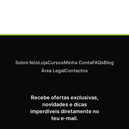
Termix Plus Escova Cabelos Grossos 32mm
€
19,07
Iva Inc.
Sobre Nós
Loja
Cursos
Minha Conta
FAQs
Blog
Área Legal
Contactos
Recebe ofertas exclusivas,
novidades e dicas
imperdíveis diretamente no
teu e-mail.