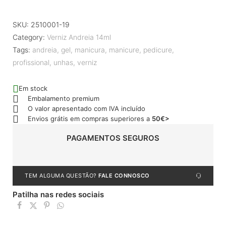
SKU:
2510001-19
Category:
Verniz Andreia 14ml
Tags:
andreia
,
gel
,
manicura
,
manicure
,
pedicure
,
profissional
,
unhas
,
verniz
Em stock
Embalamento premium
O valor apresentado com IVA incluído
Envios grátis em compras superiores a
50€>
PAGAMENTOS SEGUROS
TEM ALGUMA QUESTÃO?
FALE CONNOSCO
Patilha nas redes sociais