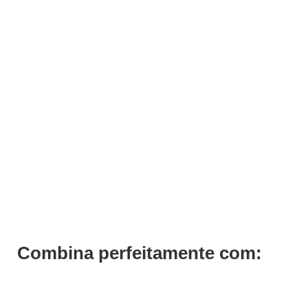
ADICIONAR
Verniz Andreia 029
€
3,19
Iva Inc.
Combina perfeitamente com: