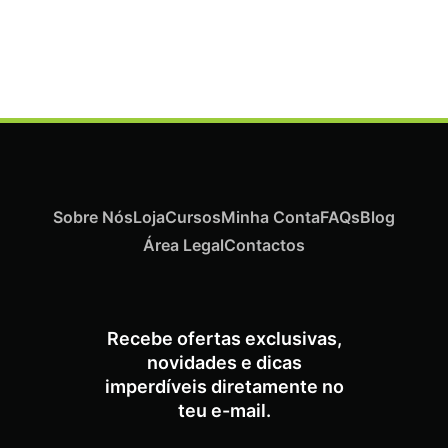
Termix Plus Escova Cabelos Grossos 32mm
€
21,03
Iva Inc.
Sobre Nós
Loja
Cursos
Minha Conta
FAQs
Blog
Área Legal
Contactos
Recebe ofertas exclusivas,
novidades e dicas
imperdíveis diretamente no
teu e-mail.