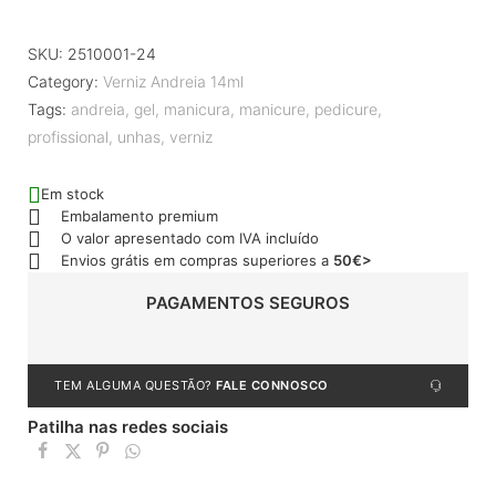
SKU:
2510001-24
Category:
Verniz Andreia 14ml
Tags:
andreia
,
gel
,
manicura
,
manicure
,
pedicure
,
profissional
,
unhas
,
verniz
Em stock
Embalamento premium
O valor apresentado com IVA incluído
Envios grátis em compras superiores a
50€>
PAGAMENTOS SEGUROS
TEM ALGUMA QUESTÃO?
FALE CONNOSCO
Patilha nas redes sociais