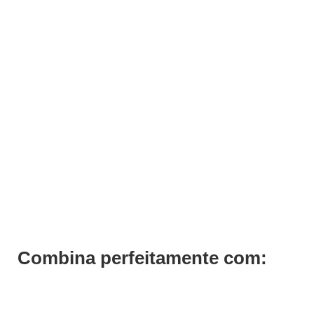
ADICIONAR
Verniz Andreia 026
€
3,19
Iva Inc.
Combina perfeitamente com: