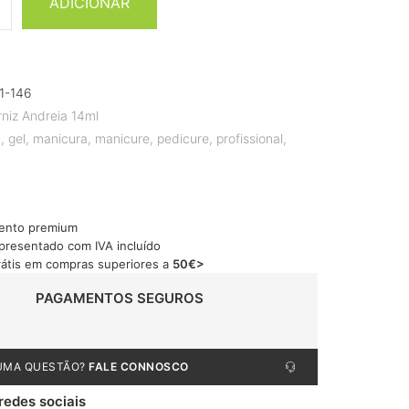
ADICIONAR
1-146
rniz Andreia 14ml
a
,
gel
,
manicura
,
manicure
,
pedicure
,
profissional
,
ento premium
apresentado com IVA incluído
rátis em compras superiores a
50€>
PAGAMENTOS SEGUROS
UMA QUESTÃO?
FALE CONNOSCO
 redes sociais