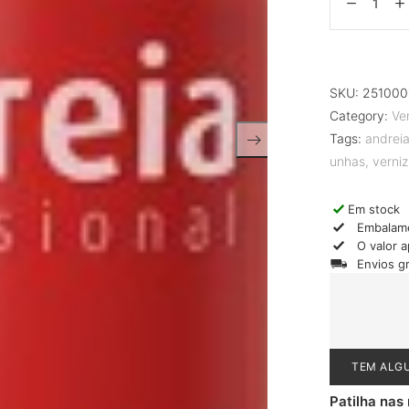
SKU:
251000
Category:
Ve
Tags:
andrei
unhas
,
verniz
Em stock
Embalam
O valor 
Envios g
TEM ALG
Patilha nas