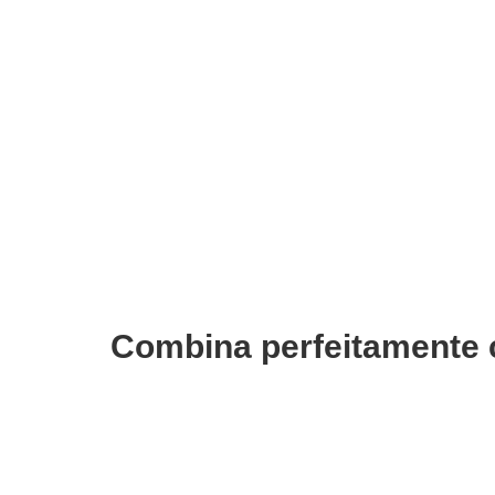
ADICIONAR
Verniz Andreia 006
€
3,19
€
3,19
Iva Inc.
I
Combina perfeitamente