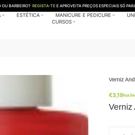
O OU BARBEIRO?
REGISTA-TE
E APROVEITA PREÇOS ESPECIAIS SÓ PARA
A
ESTÉTICA
MANICURE E PEDICURE
UN
CURSOS
Verniz And
€
3,19
Iva In
Verniz