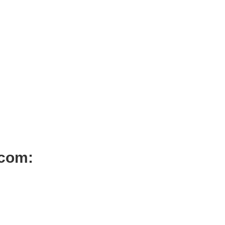
ADICIONAR
ADICIONAR
Verniz Andreia 004
Verniz Andreia 003
€
3,19
va Inc.
Iva Inc.
 com: