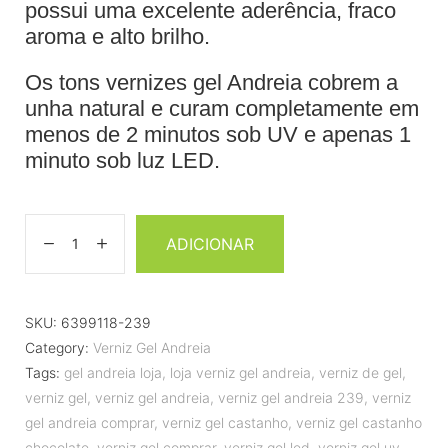
possui uma excelente aderência, fraco
aroma e alto brilho.
Os tons vernizes gel Andreia cobrem a
unha natural e curam completamente em
menos de 2 minutos sob UV e apenas 1
minuto sob luz LED.
ADICIONAR
SKU:
6399118-239
Category:
Verniz Gel Andreia
Tags:
gel andreia loja
,
loja verniz gel andreia
,
verniz de gel
,
verniz gel
,
verniz gel andreia
,
verniz gel andreia 239
,
verniz
gel andreia comprar
,
verniz gel castanho
,
verniz gel castanho
chocolate
,
verniz gel comprar
,
verniz gel led
,
verniz gel uv