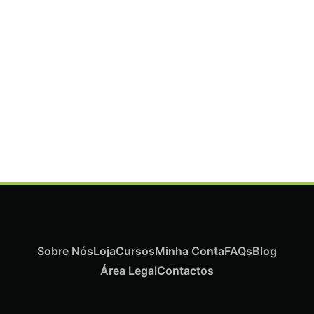
ADICIONAR
Termix Plus Escova Cabelos Grossos 32mm
€
21,03
Iva Inc.
Sobre Nós
Loja
Cursos
Minha Conta
FAQs
Blog
Área Legal
Contactos