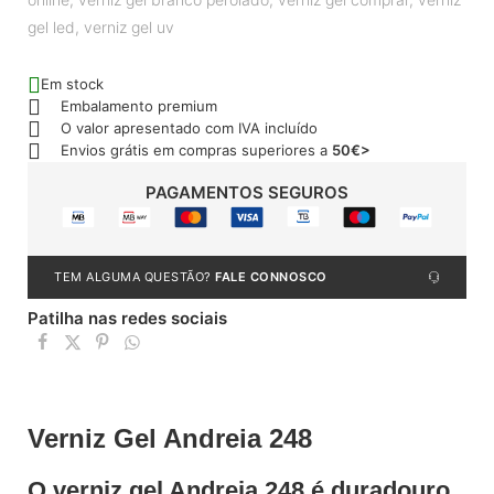
gel led
,
verniz gel uv
Em stock
Embalamento premium
O valor apresentado com IVA incluído
Envios grátis em compras superiores a
50€>
PAGAMENTOS SEGUROS
TEM ALGUMA QUESTÃO?
FALE CONNOSCO
Patilha nas redes sociais
Verniz Gel Andreia 248
O verniz gel Andreia 248 é duradouro,