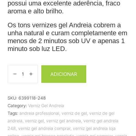
possui uma excelente aderência, fraco
aroma e alto brilho.
Os tons vernizes gel Andreia cobrem a
unha natural e curam completamente em
menos de 2 minutos sob UV e apenas 1
minuto sob luz LED.
ADICIONAR
SKU:
6399118-248
Category:
Verniz Gel Andreia
Tags:
andreia professional
,
verniz de gel
,
verniz de gel
andreia
,
verniz gel
,
verniz gel andreia
,
verniz gel andreia
248
,
verniz gel andreia comprar
,
verniz gel andreia loja
online
,
verniz gel branco perolado
,
verniz gel comprar
,
verniz