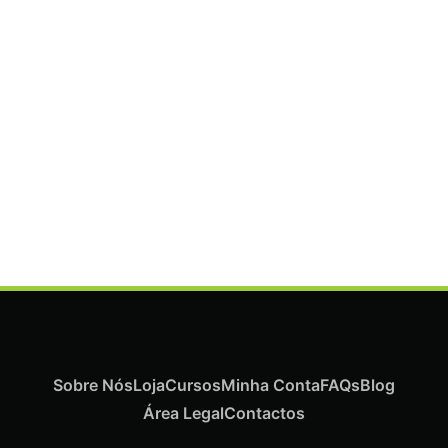
ADICIONAR
Termix Plus Escova Cabelos Grossos 32mm
€
21,03
Iva Inc.
Sobre Nós
Loja
Cursos
Minha Conta
FAQs
Blog
Área Legal
Contactos