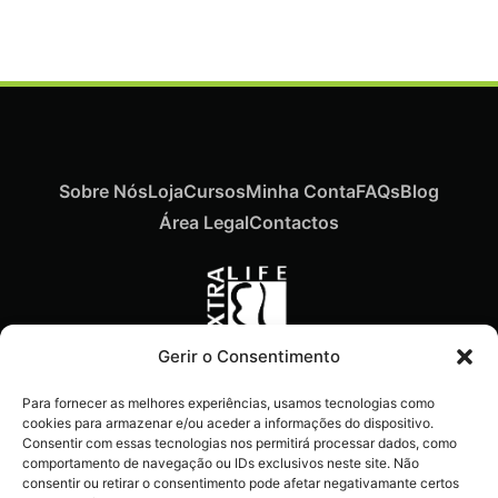
Sobre Nós
Loja
Cursos
Minha Conta
FAQs
Blog
Área Legal
Contactos
Gerir o Consentimento
Recebe ofertas exclusivas,
Para fornecer as melhores experiências, usamos tecnologias como
novidades e dicas
cookies para armazenar e/ou aceder a informações do dispositivo.
imperdíveis diretamente no
Consentir com essas tecnologias nos permitirá processar dados, como
comportamento de navegação ou IDs exclusivos neste site. Não
teu e-mail.
consentir ou retirar o consentimento pode afetar negativamante certos