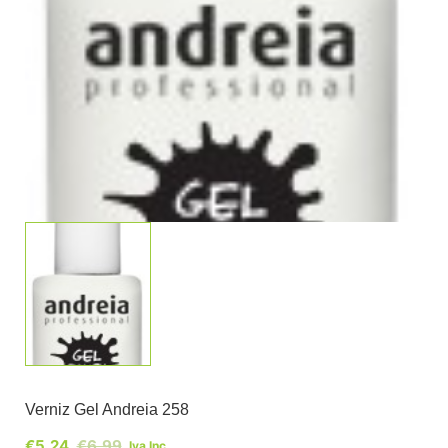
Verniz Gel Andreia 258
€
5,24
€
6,99
Iva Inc.