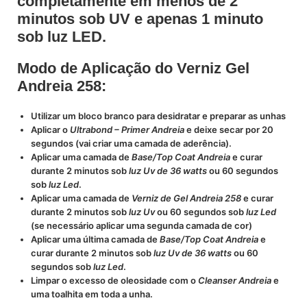
completamente em menos de 2
minutos sob UV e apenas 1 minuto
sob luz LED.
Modo de Aplicação do Verniz Gel
Andreia 258:
Utilizar um bloco branco para desidratar e preparar as unhas
Aplicar o
Ultrabond – Primer Andreia
e deixe secar por 20
segundos (vai criar uma camada de aderência).
Aplicar uma camada de
Base/Top Coat Andreia
e curar
durante 2 minutos sob
luz Uv de 36 watts
ou 60 segundos
sob
luz Led
.
Aplicar uma camada de
Verniz de Gel Andreia 258
e curar
durante 2 minutos sob
luz Uv
ou 60 segundos sob
luz Led
(se necessário aplicar uma segunda camada de cor)
Aplicar uma última camada de
Base/Top Coat Andreia
e
curar durante 2 minutos sob
luz Uv de 36 watts
ou 60
segundos sob
luz Led
.
Limpar o excesso de oleosidade com o
Cleanser Andreia
e
uma toalhita em toda a unha.