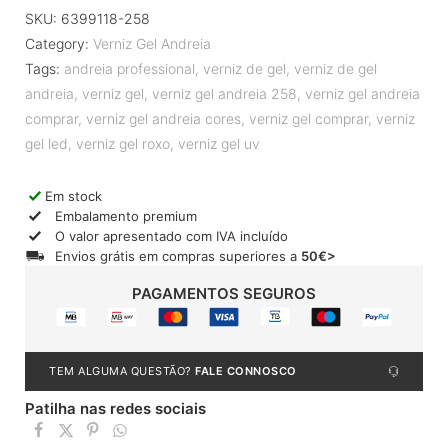
SKU:
6399118-258
Category:
Verniz Gel Andreia
Tags:
andreia professional
,
verniz de gel
,
verniz de gel
andreia
,
verniz gel
,
verniz gel andreia 258
,
verniz gel andreia
comprar
,
verniz gel andreia cores
,
verniz gel comprar
,
verniz
gel led
,
verniz gel roxo
,
verniz gel uv
Em stock
Embalamento premium
O valor apresentado com IVA incluído
Envios grátis em compras superiores a
50€>
PAGAMENTOS SEGUROS
TEM ALGUMA QUESTÃO?
FALE CONNOSCO
Patilha nas redes sociais