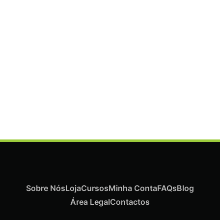
ADICIONAR
Termix Plus Escova Cabelos Grossos 32mm
€
19,07
Iva Inc.
Sobre Nós
Loja
Cursos
Minha Conta
FAQs
Blog
Área Legal
Contactos