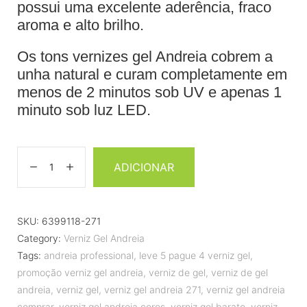
possui uma excelente aderência, fraco
aroma e alto brilho.
Os tons vernizes gel Andreia cobrem a
unha natural e curam completamente em
menos de 2 minutos sob UV e apenas 1
minuto sob luz LED.
ADICIONAR
SKU:
6399118-271
Category:
Verniz Gel Andreia
Tags:
andreia professional
,
leve 5 pague 4 verniz gel
,
promoção verniz gel andreia
,
verniz de gel
,
verniz de gel
andreia
,
verniz gel
,
verniz gel andreia 271
,
verniz gel andreia
comprar
,
verniz gel andreia cores
,
verniz gel barato
,
verniz