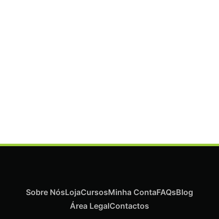
ADICIONAR
Termix Plus Escova Cabelos Grossos 32mm
€
21,03
Iva Inc.
Sobre Nós
Loja
Cursos
Minha Conta
FAQs
Blog
Área Legal
Contactos