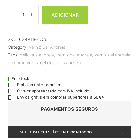
ADICIONAR
SKU:
6399118-DC6
Category:
Verniz Gel Andreia
Tags:
delicious andreia
,
verniz gel andreia
,
verniz gel andreia
comprar
,
verniz gel delicious andreia
Em stock
Embalamento premium
O valor apresentado com IVA incluído
Envios grátis em compras superiores a
50€>
PAGAMENTOS SEGUROS
TEM ALGUMA QUESTÃO?
FALE CONNOSCO