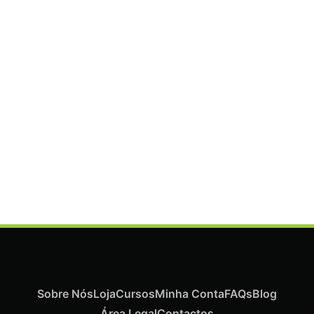
ADICIONAR
Termix Plus Escova Cabelos Grossos 32mm
€
19,07
Iva Inc.
Sobre Nós
Loja
Cursos
Minha Conta
FAQs
Blog
Área Legal
Contactos