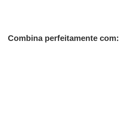
€
6,99
€
5,24
Iva Inc.
Combina perfeitamente com: