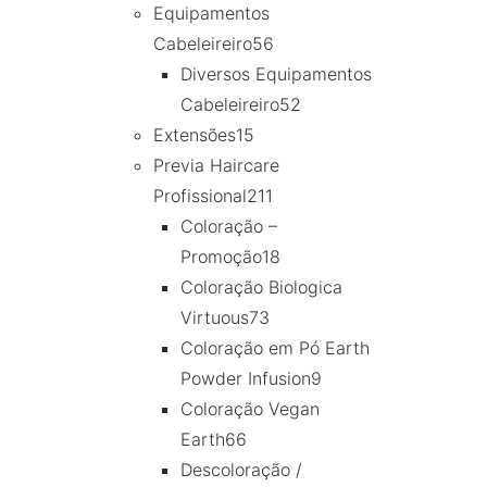
Equipamentos
Cabeleireiro
56
Diversos Equipamentos
Cabeleireiro
52
Extensões
15
Previa Haircare
Profissional
211
Coloração –
Promoção
18
Coloração Biologica
Virtuous
73
Coloração em Pó Earth
Powder Infusion
9
Coloração Vegan
Earth
66
Descoloração /