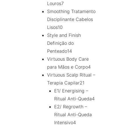
Louros
7
Smoothing Tratamento
Disciplinante Cabelos
Lisos
10
Style and Finish
Definição do
Penteado
14
Virtuous Body Care
para Mãos e Corpo
4
Virtuous Scalp Ritual –
Terapia Capilar
21
E1/ Energising –
Ritual Anti-Queda
4
E2/ Regrowth –
Ritual Anti-Queda
Intensivo
4