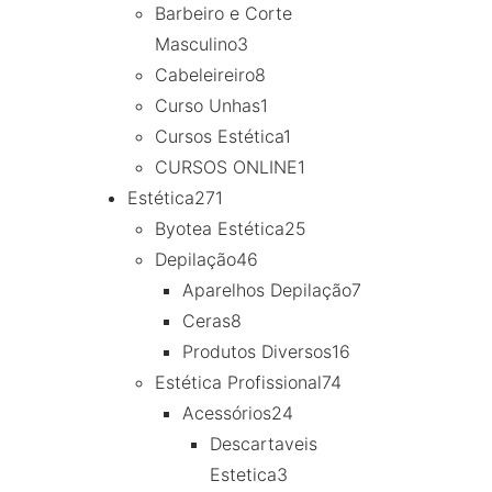
Barbeiro e Corte
Masculino
3
Cabeleireiro
8
Curso Unhas
1
Cursos Estética
1
CURSOS ONLINE
1
Estética
271
Byotea Estética
25
Depilação
46
Aparelhos Depilação
7
Ceras
8
Produtos Diversos
16
Estética Profissional
74
Acessórios
24
Descartaveis
Estetica
3