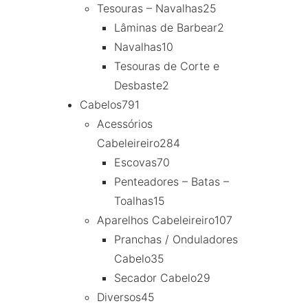
Tesouras – Navalhas
25
Lâminas de Barbear
2
Navalhas
10
Tesouras de Corte e
Desbaste
2
Cabelos
791
Acessórios
Cabeleireiro
284
Escovas
70
Penteadores – Batas –
Toalhas
15
Aparelhos Cabeleireiro
107
Pranchas / Onduladores
Cabelo
35
Secador Cabelo
29
Diversos
45