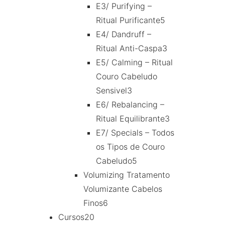
E3/ Purifying –
Ritual Purificante
5
E4/ Dandruff –
Ritual Anti-Caspa
3
E5/ Calming – Ritual
Couro Cabeludo
Sensivel
3
E6/ Rebalancing –
Ritual Equilibrante
3
E7/ Specials – Todos
os Tipos de Couro
Cabeludo
5
Volumizing Tratamento
Volumizante Cabelos
Finos
6
Cursos
20