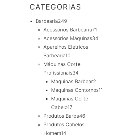
CATEGORIAS
Barbearia
249
Acessórios Barbearia
71
Acessórios Máquinas
34
Aparelhos Eletricos
Barbearia
10
Máquinas Corte
Profissionais
34
Maquinas Barbear
2
Maquinas Contornos
11
Maquinas Corte
Cabelo
17
Produtos Barba
46
Produtos Cabelos
Homem
14