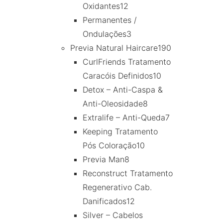
Oxidantes
12
Permanentes /
Ondulações
3
Previa Natural Haircare
190
CurlFriends Tratamento
Caracóis Definidos
10
Detox – Anti-Caspa &
Anti-Oleosidade
8
Extralife – Anti-Queda
7
Keeping Tratamento
Pós Coloração
10
Previa Man
8
Reconstruct Tratamento
Regenerativo Cab.
Danificados
12
Silver – Cabelos