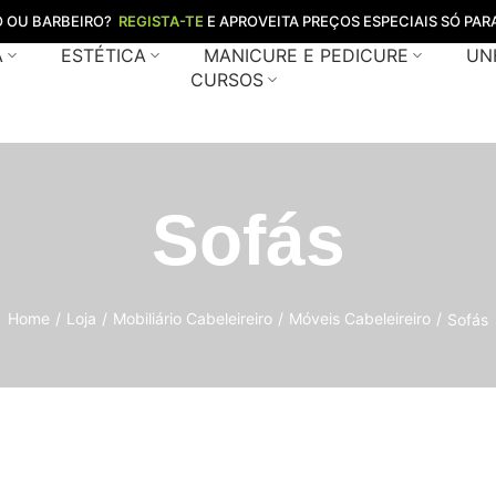
O OU BARBEIRO?
REGISTA-TE
E APROVEITA PREÇOS ESPECIAIS SÓ PARA
A
ESTÉTICA
MANICURE E PEDICURE
UN
CURSOS
Sofás
Home
/
Loja
/
Mobiliário Cabeleireiro
/
Móveis Cabeleireiro
/
Sofás