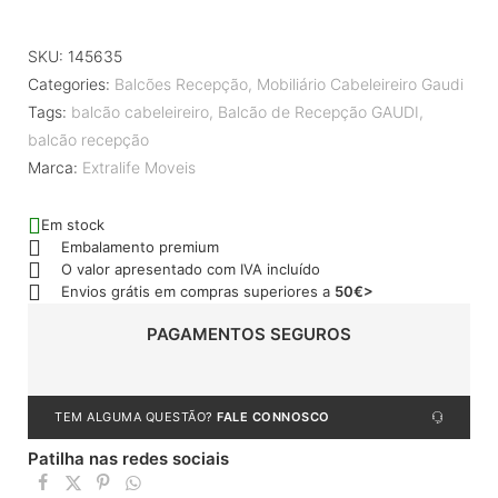
SKU:
145635
Categories:
Balcões Recepção
,
Mobiliário Cabeleireiro Gaudi
Tags:
balcão cabeleireiro
,
Balcão de Recepção GAUDI
,
balcão recepção
Marca:
Extralife Moveis
Em stock
Embalamento premium
O valor apresentado com IVA incluído
Envios grátis em compras superiores a
50€>
PAGAMENTOS SEGUROS
TEM ALGUMA QUESTÃO?
FALE CONNOSCO
Patilha nas redes sociais