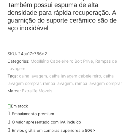
Também possui espuma de alta
densidade para rápida recuperação. A
guarnição do suporte cerâmico são de
aço inoxidável.
SKU:
24aa17e766d2
Categories:
Mobiliário Cabeleireiro Bolt Privé
,
Rampas de
Lavagem
Tags:
calha lavagem
,
calha lavagem cabeleireiro
,
calha
lavagem comprar
,
rampa lavagem
,
rampa lavagem comprar
Marca:
Extralife Moveis
Em stock
Embalamento premium
O valor apresentado com IVA incluído
Envios grátis em compras superiores a
50€>