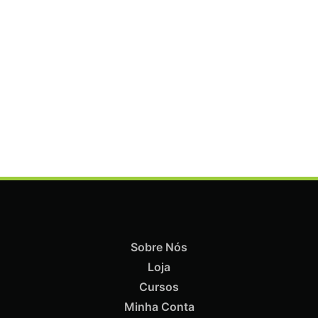
ADICIONAR
Termix Plus Escova Cabelos Grossos 32mm
€
21,03
Iva Inc.
Sobre Nós
Loja
Cursos
Minha Conta