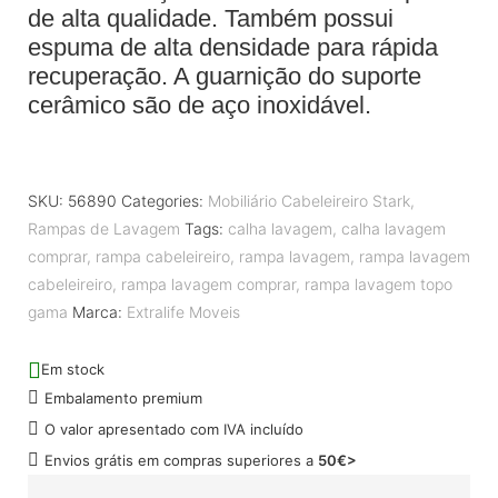
de alta qualidade. Também possui
espuma de alta densidade para rápida
recuperação. A guarnição do suporte
cerâmico são de aço inoxidável.
SKU:
56890
Categories:
Mobiliário Cabeleireiro Stark
,
Rampas de Lavagem
Tags:
calha lavagem
,
calha lavagem
comprar
,
rampa cabeleireiro
,
rampa lavagem
,
rampa lavagem
cabeleireiro
,
rampa lavagem comprar
,
rampa lavagem topo
gama
Marca:
Extralife Moveis
Em stock
Embalamento premium
O valor apresentado com IVA incluído
Envios grátis em compras superiores a
50€>