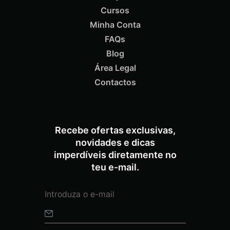
Cursos
Minha Conta
ADICIONAR
FAQs
Blog
Termix Soft Escova Cabelos Finos 17mm
Área Legal
€
15,87
Iva Inc.
Contactos
Recebe ofertas exclusivas,
novidades e dicas
imperdíveis diretamente no
teu e-mail.