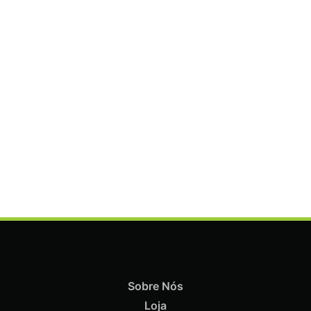
Termix Soft Escova Cabelos Finos 23mm
€
16,61
Iva Inc.
Sobre Nós
Loja