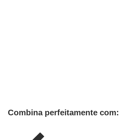
ADICIONAR
Rampa Lavagem Cabeleireiro e Barbearia W1
€
861,00
€
602,70
Iva Inc.
Combina perfeitamente com: