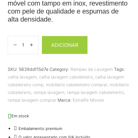
móvel com tampo em inox, revestimento
com pele de qualidade e espumas de
alta densidade.
ADICIONAR
SKU:
5839ddf15d7e
Category:
Rampas de Lavagem
Tags:
calha lavagem
,
calha lavagem cabeleireiro
,
calha lavagem
cabeleireiro comp
,
mobiliario cabeleireiro comprar
,
mobiliario
cabeleirerio
,
rampa lavagem
,
rampa lavagem cabeleireriro
,
rampa lavagem comprar
Marca:
Extralife Moveis
Em stock
Embalamento premium
O valor apresentado com IVA incluído