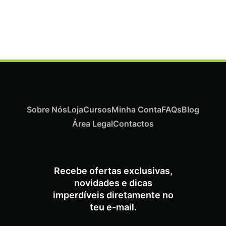
Termix Plus Escova Cabelos Grossos 32mm
€
19,07
Iva Inc.
Sobre Nós
Loja
Cursos
Minha Conta
FAQs
Blog
Área Legal
Contactos
Recebe ofertas exclusivas,
novidades e dicas
imperdíveis diretamente no
teu e-mail.