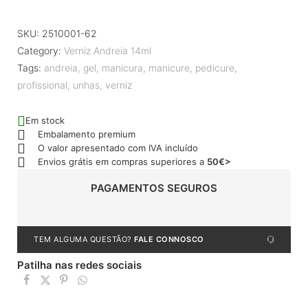
SKU:
2510001-62
Category:
Verniz Andreia 14ml
Tags:
andreia
,
gel
,
manicura
,
manicure
,
pedicure
,
profissional
,
unhas
,
verniz
Em stock
Embalamento premium
O valor apresentado com IVA incluído
Envios grátis em compras superiores a
50€>
PAGAMENTOS SEGUROS
TEM ALGUMA QUESTÃO?
FALE CONNOSCO
Patilha nas redes sociais