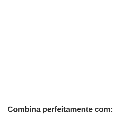
ADICIONAR
Verniz Andreia 028
€
3,19
Iva Inc.
Combina perfeitamente com: