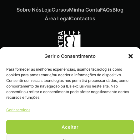
Sobre Nós
Loja
Cursos
Minha Conta
FAQs
Blog
Área Legal
Contactos
Gerir o Consentimento
Recebe ofertas exclusivas,
Para fornecer as melhores experiências, usamos tecnologias como
novidades e dicas
cookies para armazenar e/ou aceder a informações do dispositivo.
imperdíveis diretamente no
Consentir com essas tecnologias nos permitirá processar dados, como
comportamento de navegação ou IDs exclusivos neste site. Não
teu e-mail.
consentir ou retirar o consentimento pode afetar negativamante certos
recursos e funções.
Gerir serviços
Aceitar
Livro de reclamações