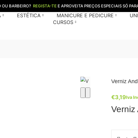
O OU BARBEIRO?
REGISTA-TE
E APROVEITA PREÇOS ESPECIAIS SÓ PARA
A
ESTÉTICA
MANICURE E PEDICURE
UN
CURSOS
Verniz And
€
3,19
Iva In
Verniz