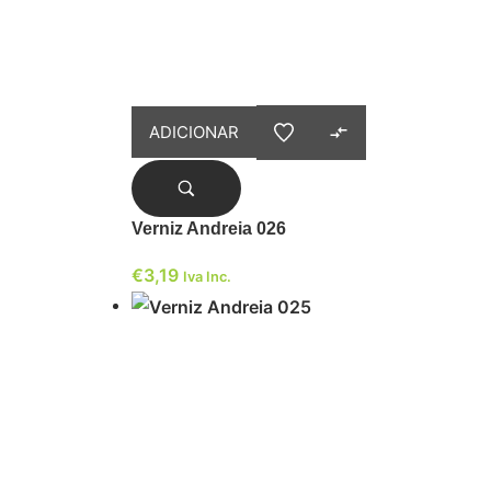
ADICIONAR
Verniz Andreia 026
€
3,19
Iva Inc.