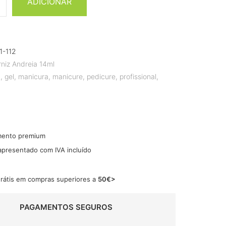
ADICIONAR
1-112
rniz Andreia 14ml
a
,
gel
,
manicura
,
manicure
,
pedicure
,
profissional
,
mento premium
 apresentado com IVA incluído
grátis em compras superiores a
50€>
PAGAMENTOS SEGUROS