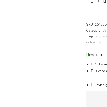
SKU:
251000
Category:
Ve
Tags:
andrei
unhas
,
verniz
Em stock
Embala
O valor
Envios 