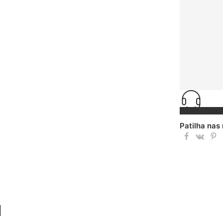
TEM 
Patilha nas
l