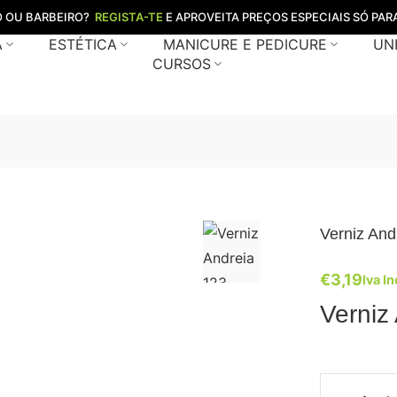
O OU BARBEIRO?
REGISTA-TE
E APROVEITA PREÇOS ESPECIAIS SÓ PARA
A
ESTÉTICA
MANICURE E PEDICURE
UN
CURSOS
Verniz And
€
3,19
Iva In
Verniz