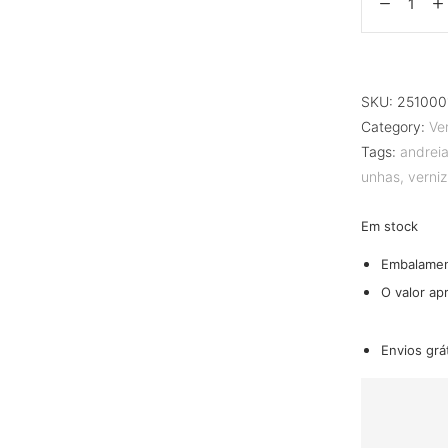
SKU:
251000
Category:
Ve
Tags:
andrei
unhas
,
verniz
Em stock
Embalame
O valor ap
Envios grá