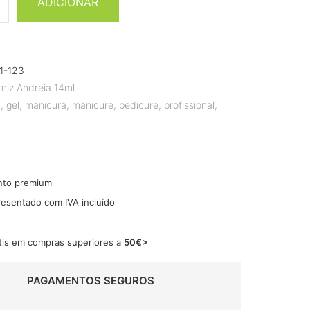
ADICIONAR
1-123
rniz Andreia 14ml
a
,
gel
,
manicura
,
manicure
,
pedicure
,
profissional
,
nto premium
resentado com IVA incluído
tis em compras superiores a
50€>
PAGAMENTOS SEGUROS