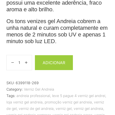
possui uma excelente aderência, fraco
aroma e alto brilho.
Os tons venizes gel Andreia cobrem a
unha natural e curam completamente em
menos de 2 minutos sob UV e apenas 1
minuto sob luz LED.
ADICIONAR
SKU:
6399118-269
Category:
Verniz Gel Andreia
Tags:
andreia professional
,
leve 5 pague 4 verniz gel andrei
,
loja verniz gel andreia
,
promoção verniz gel andreia
,
verniz
de gel
,
verniz de gel andreia
,
verniz gel
,
verniz gel andreia
,
verniz gel andreia comprar
,
verniz gel andreia cores
,
verniz