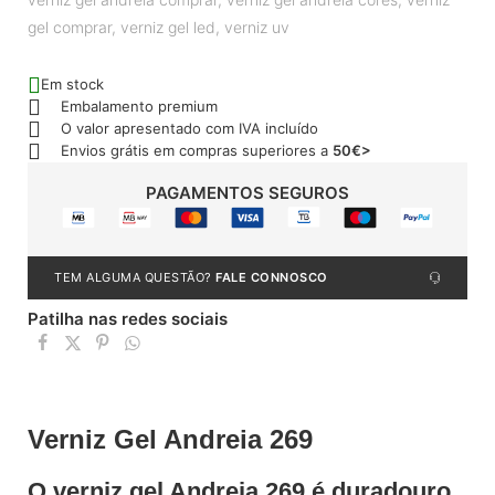
gel comprar
,
verniz gel led
,
verniz uv
Em stock
Embalamento premium
O valor apresentado com IVA incluído
Envios grátis em compras superiores a
50€>
PAGAMENTOS SEGUROS
TEM ALGUMA QUESTÃO?
FALE CONNOSCO
Patilha nas redes sociais
Verniz Gel Andreia 269
O verniz gel Andreia 269 é duradouro,