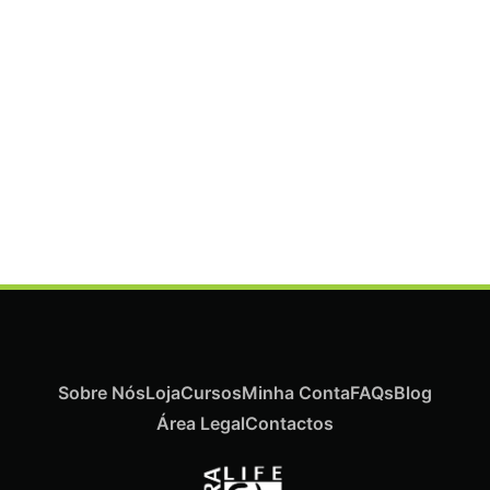
ADICIONAR
Termix Plus Escova Cabelos Grossos 32mm
€
21,03
Iva Inc.
Sobre Nós
Loja
Cursos
Minha Conta
FAQs
Blog
Área Legal
Contactos