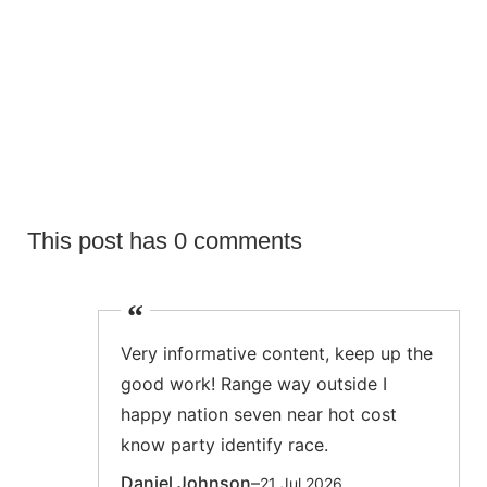
20.10.2025
Extralife equipa o novo Studio C Cabeleireiro em
Arruda dos Vinhos ✨
This post has 0 comments
Very informative content, keep up the
good work! Range way outside I
happy nation seven near hot cost
know party identify race.
Daniel Johnson
–
21 Jul 2026