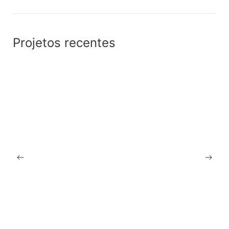
Projetos recentes
03.12.2025
Abrir um Cabeleireiro: Tudo o que Precisa Saber
Antes de Dar o Primeiro Passo