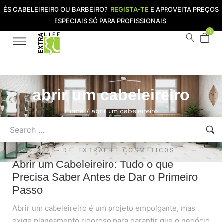
ÉS CABELEIREIRO OU BARBEIRO?
REGISTA-TE
E APROVEITA PREÇOS
ESPECIAIS SÓ PARA PROFISSIONAIS!
0
abrir um cabeleireiro
Home
abrir um cabeleireiro
/
03.12.2025
DE
EXTRALIFE COSMETICOS
Abrir um Cabeleireiro: Tudo o que
Precisa Saber Antes de Dar o Primeiro
Passo
Abrir um cabeleireiro é um projeto empolgante, mas
exige planeamento rigoroso para garantir que o negócio