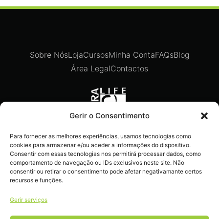
Sobre Nós
Loja
Cursos
Minha Conta
FAQs
Blog
Área Legal
Contactos
Gerir o Consentimento
Para fornecer as melhores experiências, usamos tecnologias como
Recebe ofertas exclusivas,
cookies para armazenar e/ou aceder a informações do dispositivo.
novidades e dicas imperdíveis
Consentir com essas tecnologias nos permitirá processar dados, como
comportamento de navegação ou IDs exclusivos neste site. Não
diretamente no teu e-mail.
consentir ou retirar o consentimento pode afetar negativamante certos
recursos e funções.
Gerir serviços