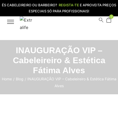
ÉS CABELEIREIRO OU BARBEIRO?
REGISTA-TE
E APROVEITA PREÇOS
ESPECIAIS SÓ PARA PROFISSIONAIS!
0
INAUGURAÇÃO VIP –
Cabeleireiro & Estética
Fátima Alves
Home
Blog
INAUGURAÇÃO VIP – Cabeleireiro & Estética Fátima
/
/
Alves