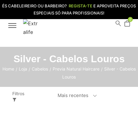
ÉS CABELEIREIRO OU BARBEIRO?
REGISTA-TE
E APROVEITA PREÇOS
ESPECIAIS SÓ PARA PROFISSIONAIS!
0
Silver - Cabelos Louros
Home
Loja
Cabelos
Previa Natural Haircare
Silver - Cabelos
/
/
/
/
Louros
Filtros
Mais recentes