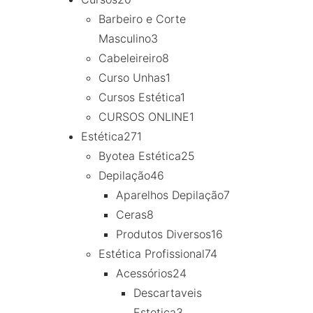
Barbeiro e Corte
Masculino
3
Cabeleireiro
8
Curso Unhas
1
Cursos Estética
1
CURSOS ONLINE
1
Estética
271
Byotea Estética
25
Depilação
46
Aparelhos Depilação
7
Ceras
8
Produtos Diversos
16
Estética Profissional
74
Acessórios
24
Descartaveis
Estetica
3