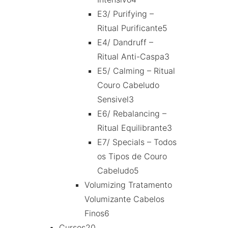
E3/ Purifying –
Ritual Purificante
5
E4/ Dandruff –
Ritual Anti-Caspa
3
E5/ Calming – Ritual
Couro Cabeludo
Sensivel
3
E6/ Rebalancing –
Ritual Equilibrante
3
E7/ Specials – Todos
os Tipos de Couro
Cabeludo
5
Volumizing Tratamento
Volumizante Cabelos
Finos
6
Cursos
20