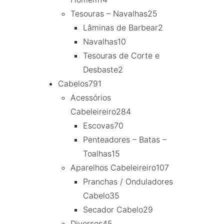
Tesouras – Navalhas
25
Lâminas de Barbear
2
Navalhas
10
Tesouras de Corte e
Desbaste
2
Cabelos
791
Acessórios
Cabeleireiro
284
Escovas
70
Penteadores – Batas –
Toalhas
15
Aparelhos Cabeleireiro
107
Pranchas / Onduladores
Cabelo
35
Secador Cabelo
29
Diversos
45