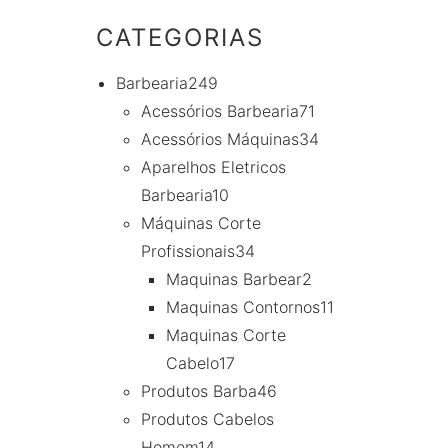
CATEGORIAS
Barbearia
249
Acessórios Barbearia
71
Acessórios Máquinas
34
Aparelhos Eletricos
Barbearia
10
Máquinas Corte
Profissionais
34
Maquinas Barbear
2
Maquinas Contornos
11
Maquinas Corte
Cabelo
17
Produtos Barba
46
Produtos Cabelos
Homem
14