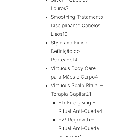
Louros
7
Smoothing Tratamento
Disciplinante Cabelos
Lisos
10
Style and Finish
Definição do
Penteado
14
Virtuous Body Care
para Mãos e Corpo
4
Virtuous Scalp Ritual –
Terapia Capilar
21
E1/ Energising –
Ritual Anti-Queda
4
E2/ Regrowth –
Ritual Anti-Queda
Intensivo
4