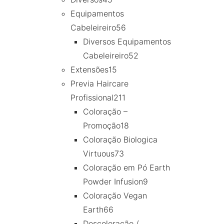
Equipamentos
Cabeleireiro
56
Diversos Equipamentos
Cabeleireiro
52
Extensões
15
Previa Haircare
Profissional
211
Coloração –
Promoção
18
Coloração Biologica
Virtuous
73
Coloração em Pó Earth
Powder Infusion
9
Coloração Vegan
Earth
66
Descoloração /