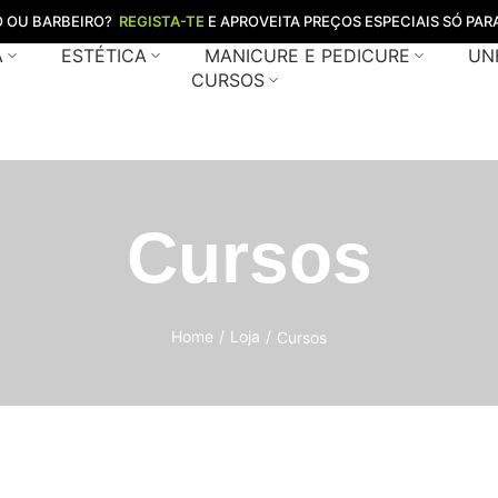
O OU BARBEIRO?
REGISTA-TE
E APROVEITA PREÇOS ESPECIAIS SÓ PARA
A
ESTÉTICA
MANICURE E PEDICURE
UN
CURSOS
Cursos
Home
/
Loja
/
Cursos