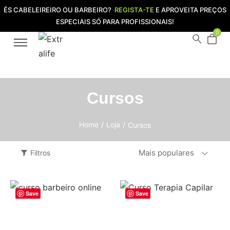
ÉS CABELEIREIRO OU BARBEIRO?
REGISTA-TE
E APROVEITA PREÇOS
ESPECIAIS SÓ PARA PROFISSIONAIS!
0
Cursos
Home
/
Loja
/
Cursos
Mais populares
Filtros
Save
Save