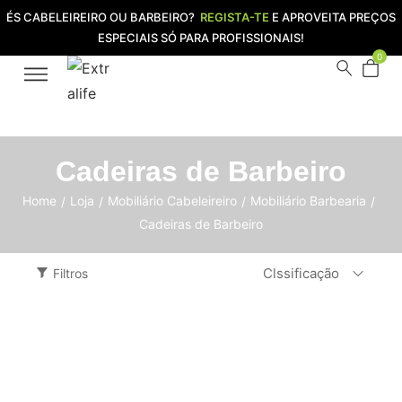
ÉS CABELEIREIRO OU BARBEIRO?
REGISTA-TE
E APROVEITA PREÇOS
ESPECIAIS SÓ PARA PROFISSIONAIS!
0
Cadeiras de Barbeiro
Home
Loja
Mobiliário Cabeleireiro
Mobiliário Barbearia
/
/
/
/
Cadeiras de Barbeiro
Clssificação
Filtros