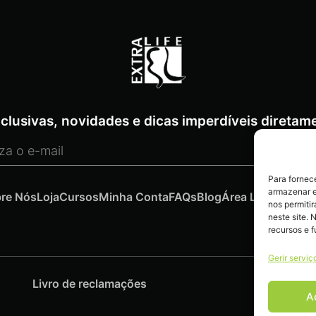
clusivas, novidades e dicas imperdíveis diretame
Para fornec
armazenar e
re Nós
Loja
Cursos
Minha Conta
FAQs
Blog
Área Legal
Conta
nos permiti
neste site. 
recursos e 
Gerir serviç
Livro de reclamações
A