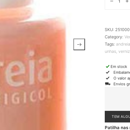
SKU:
251000
Category:
Ve
Tags:
andrei
unhas
,
verniz
Em stock
Embalam
O valor 
Envios g
TEM ALG
Patilha nas