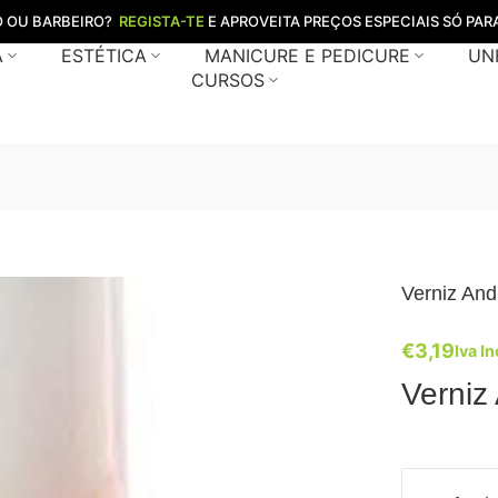
O OU BARBEIRO?
REGISTA-TE
E APROVEITA PREÇOS ESPECIAIS SÓ PARA
A
ESTÉTICA
MANICURE E PEDICURE
UN
CURSOS
Verniz And
€
3,19
Iva In
Verniz