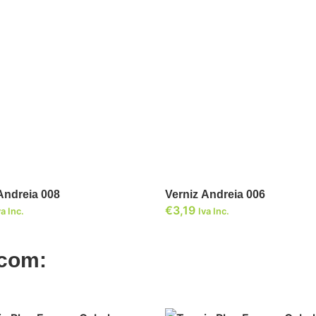
ADICIONAR
ADICIONAR
Verniz Andreia 008
Verniz Andreia 006
€
3,19
va Inc.
Iva Inc.
 com: