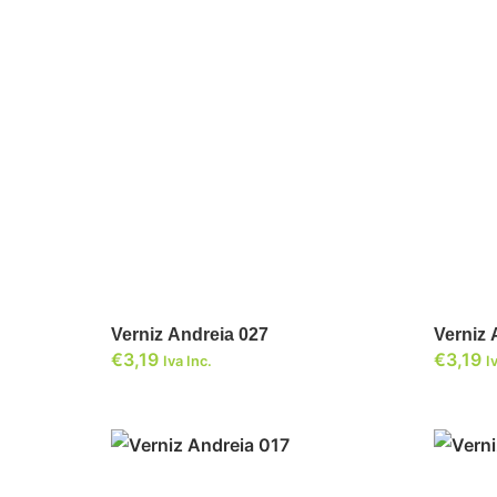
ADICIONAR
Verniz Andreia 027
€
3,19
€
3,19
Iva Inc.
I