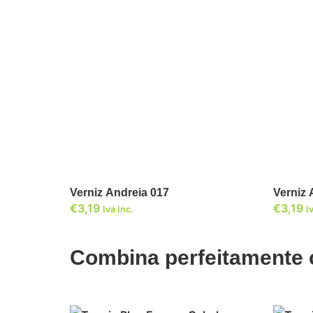
ADICIONAR
Verniz Andreia 017
€
3,19
€
3,19
Iva Inc.
I
Combina perfeitamente