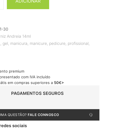
ADICIONAR
1-30
rniz Andreia 14ml
a
,
gel
,
manicura
,
manicure
,
pedicure
,
profissional
,
ento premium
apresentado com IVA incluído
rátis em compras superiores a
50€>
PAGAMENTOS SEGUROS
UMA QUESTÃO?
FALE CONNOSCO
 redes sociais