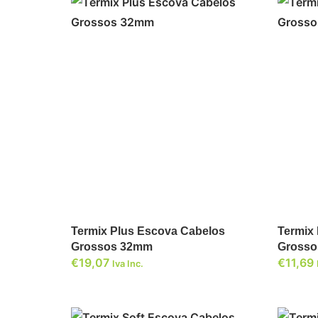
ADICIONAR
Termix Plus Escova Cabelos
Termix
Grossos 32mm
Gross
€
19,07
€
11,69
Iva Inc.