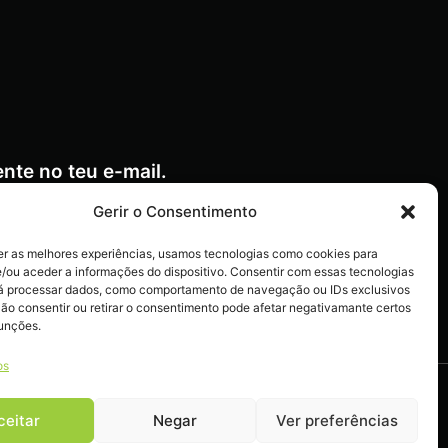
nte no teu e-mail.
Gerir o Consentimento
er as melhores experiências, usamos tecnologias como cookies para
/ou aceder a informações do dispositivo. Consentir com essas tecnologias
ctos
rá processar dados, como comportamento de navegação ou IDs exclusivos
Não consentir ou retirar o consentimento pode afetar negativamante certos
funções.
os
ceitar
Negar
Ver preferências