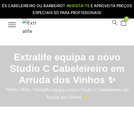
ÉS CABELEIREIRO OU BARBEIRO?
REGISTA-TE
E APROVEITA PREÇOS
ESPECIAIS SÓ PARA PROFISSIONAIS!
0
Extralife equipa o novo
Studio C Cabeleireiro em
Arruda dos Vinhos ✨
Home
/
Blog
/
Extralife equipa o novo Studio C Cabeleireiro em
Arruda dos Vinhos ✨