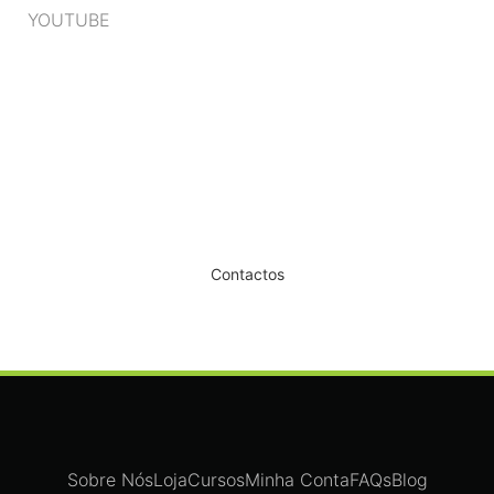
YOUTUBE
Dê um novo ar ao seu Salão
Contactos
Sobre Nós
Loja
Cursos
Minha Conta
FAQs
Blog